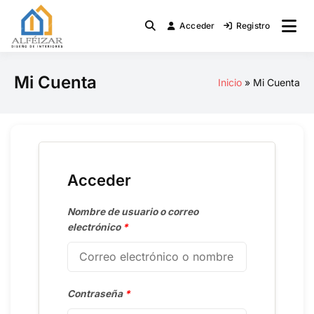
Saltar
al
Acceder
Registro
Diseño de Interiores
Alfeizar.Net
contenido
Mi Cuenta
Inicio
Mi Cuenta
Acceder
Nombre de usuario o correo
electrónico
*
Contraseña
*