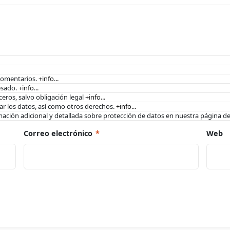
comentarios.
+info...
esado.
+info...
eros, salvo obligación legal
+info...
elar los datos, así como otros derechos.
+info...
mación adicional y detallada sobre protección de datos en nuestra página d
Correo electrónico
*
Web