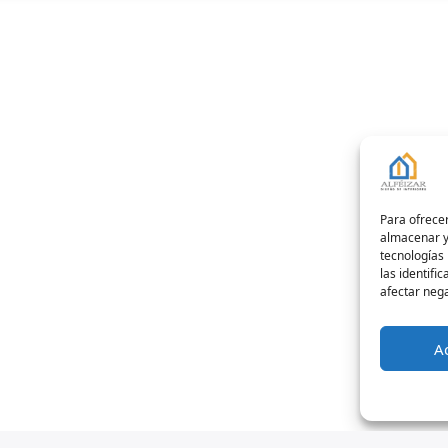
Para ofrecer
almacenar y/
tecnologías
las identifi
afectar nega
A