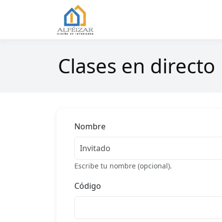
Saltar
al
Alfeizar.Net
Diseño de Interiores
contenido
Clases en directo
Nombre
Escribe tu nombre (opcional).
Código