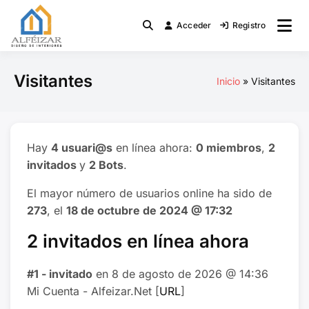
Saltar
al
Acceder
Registro
Diseño de Interiores
Alfeizar.Net
contenido
Visitantes
Inicio
Visitantes
Hay
4 usuari@s
en línea ahora:
0 miembros
,
2
invitados
y
2 Bots
.
El mayor número de usuarios online ha sido de
273
, el
18 de octubre de 2024 @ 17:32
2 invitados en línea ahora
#1 - invitado
en 8 de agosto de 2026 @ 14:36
Mi Cuenta - Alfeizar.Net [
URL
]