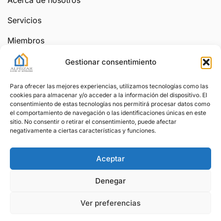
Acerca de nosotros
Servicios
Miembros
Boletín
Gestionar consentimiento
Ponte en contacto
Para ofrecer las mejores experiencias, utilizamos tecnologías como las
info@alfeizar.net
cookies para almacenar y/o acceder a la información del dispositivo. El
consentimiento de estas tecnologías nos permitirá procesar datos como
Suscríbete
el comportamiento de navegación o las identificaciones únicas en este
sitio. No consentir o retirar el consentimiento, puede afectar
negativamente a ciertas características y funciones.
Aceptar
Denegar
Copyright © 2002-2026 Alfeizar.Net.
Ver preferencias
Aviso legal
, políticas de
privacidad
y
cookies
.