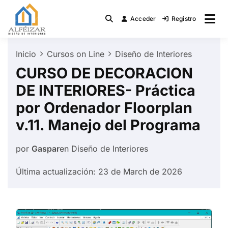
Saltar
al
Acceder
Registro
Diseño de Interiores
Alfeizar.Net
contenido
Inicio
Cursos on Line
Diseño de Interiores
CURSO DE DECORACION
DE INTERIORES- Práctica
por Ordenador Floorplan
v.11. Manejo del Programa
por
Gaspar
en
Diseño de Interiores
Última actualización: 23 de March de 2026