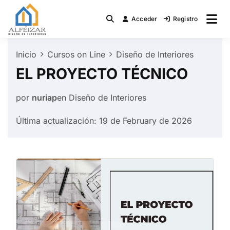
Saltar
al
Acceder
Registro
Diseño de Interiores
Alfeizar.Net
contenido
Inicio
Cursos on Line
Diseño de Interiores
EL PROYECTO TÉCNICO
por
nuriap
en
Diseño de Interiores
Última actualización: 19 de February de 2026